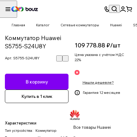
Главная
Каталог
Сетевые коммутаторы
Huawei
S
Коммутатор Huawei
109 778.88 ₽/
шт
S5755-S24U8Y
Цена указана с учётом НДС
Арт.
S5755-S24U8Y
22%
В корзину
Нашли дешевле?
Гарантия 12 месяцев
Купить в 1 клик
Характеристики
Все товары Huawei
Тип устройства
:
Коммутатор