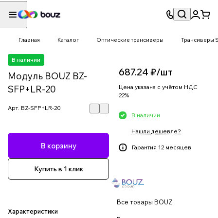
Главная
Каталог
Оптические трансиверы
Трансиверы 
В наличии
687.24 ₽/
шт
Модуль BOUZ BZ-
SFP+LR-20
Цена указана с учётом НДС
22%
Арт.
BZ-SFP+LR-20
В наличии
Нашли дешевле?
В корзину
Гарантия 12 месяцев
Купить в 1 клик
Все товары BOUZ
Характеристики