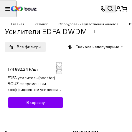
Главная
Каталог
Оборудование уплотнения каналов
D
Усилители EDFA DWDM
1
Все фильтры
Сначала непопулярные
174 882.24 ₽/
шт
EDFA усилитель (booster)
BOUZ с переменным
коэффициентом усиления и
выходной мощностью 16дБм
В корзину