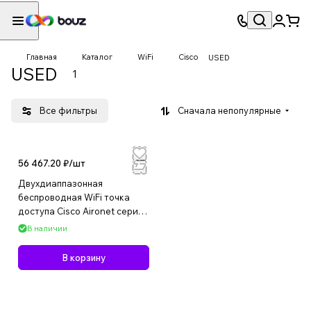
Главная
Каталог
WiFi
Cisco
USED
USED
1
Все фильтры
Сначала непопулярные
56 467.20 ₽/
шт
Двухдиаппазонная
беспроводная WiFi точка
доступа Cisco Aironet серии
1140
В наличии
В корзину