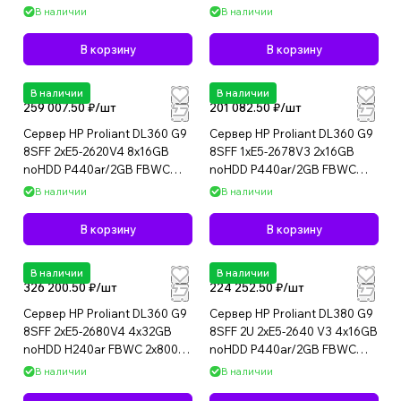
1U USED
В наличии
В наличии
В корзину
В корзину
В наличии
В наличии
259 007.50 ₽/
шт
201 082.50 ₽/
шт
Сервер HP Proliant DL360 G9
Сервер HP Proliant DL360 G9
8SFF 2xE5-2620V4 8x16GB
8SFF 1xE5-2678V3 2x16GB
noHDD P440ar/2GB FBWC
noHDD P440ar/2GB FBWC
2x800W 1U USED
2x500W 1U USED
В наличии
В наличии
В корзину
В корзину
В наличии
В наличии
326 200.50 ₽/
шт
224 252.50 ₽/
шт
Сервер HP Proliant DL360 G9
Сервер HP Proliant DL380 G9
8SFF 2xE5-2680V4 4x32GB
8SFF 2U 2xE5-2640 V3 4x16GB
noHDD H240ar FBWC 2x800W
noHDD P440ar/2GB FBWC
1U USED
2x500W 1U USED
В наличии
В наличии