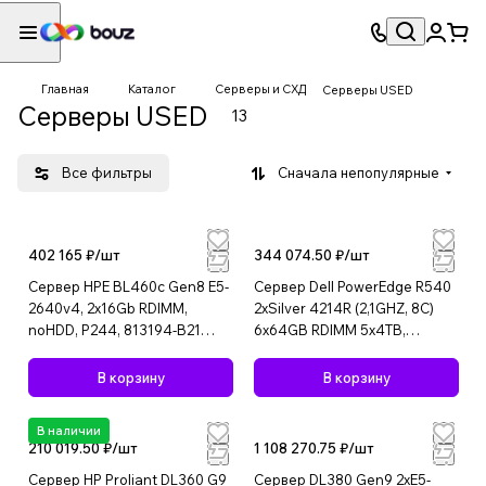
Главная
Каталог
Серверы и СХД
Серверы USED
Серверы USED
13
Все фильтры
Сначала непопулярные
402 165 ₽/
шт
344 074.50 ₽/
шт
Сервер HPE BL460c Gen8 E5-
Сервер Dell PowerEdge R540
2640v4, 2x16Gb RDIMM,
2xSilver 4214R (2,1GHZ, 8C)
noHDD, P244, 813194-B21
6х64GB RDIMM 5x4TB,
USED
5x800GB, 2x750W USED
В корзину
В корзину
В наличии
210 019.50 ₽/
шт
1 108 270.75 ₽/
шт
Сервер HP Proliant DL360 G9
Сервер DL380 Gen9 2xE5-