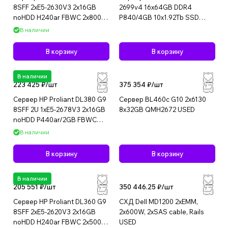
8SFF 2xE5-2630V3 2x16GB
2699v4 16x64GB DDR4
noHDD H240ar FBWC 2x800W
P840/4GB 10x1.92Tb SSD
1U USED
2x800W USED
В наличии
В корзину
В корзину
В наличии
223 425 ₽/
шт
375 354 ₽/
шт
Сервер HP Proliant DL380 G9
Сервер BL460c G10 2x6130
8SFF 2U 1xE5-2678V3 2x16GB
8x32GB QMH2672 USED
noHDD P440ar/2GB FBWC
2x500W 1U USED
В наличии
В корзину
В корзину
В наличии
205 551 ₽/
шт
350 446.25 ₽/
шт
Сервер HP Proliant DL360 G9
СХД Dell MD1200 2xEMM,
8SFF 2xE5-2620V3 2x16GB
2x600W, 2xSAS cable, Rails
noHDD H240ar FBWC 2x500W
USED