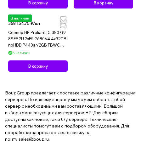
В корзину
В корзину
В наличии
368 154.75 ₽/
шт
Сервер HP Proliant DL380 G9
8SFF 2U 2xE5-2680V4 4x32GB
noHDD P440ar/2GB FBWC
2x500W 1U USED
В наличии
В корзину
Bouz Group предлагает к поставке различные конфигурации
серверов. По вашему запросу мы можем собрать любой
сервер с необходимыми вам составляющими. Большой
выбор комплектующих для серверов HP. Для сборки
доступны как новые, так и б/у серверы. Технические
специалисты помогут вам с подбором оборудования. Для
проработки запроса оставьте заявку на
почту
sales@bouz.ru
.