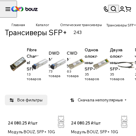
Главная
Каталог
Оптические трансиверы
Трансиверы SFP+
Трансиверы SFP+
243
Fibre
Однов
Двухв
DWD
CWD
Chann
олоко
олоко
M
M
el
нные
нные
SFP+
SFP+
SFP+
SFP+
SFP+
73
63
13
35
35
товара
товара
товаров
товаров
товаров
Все фильтры
Сначала непопулярные
24 080.25 ₽/
шт
24 080.25 ₽/
шт
Модуль BOUZ, SFP+ 10G
Модуль BOUZ, SFP+ 10G