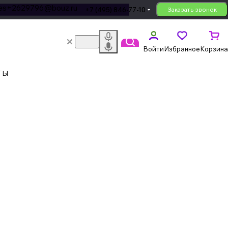
les+2629796@bouz.ru
+7 (495) 846-77-10
Заказать звонок
Войти
Избранное
Корзина
ТЫ