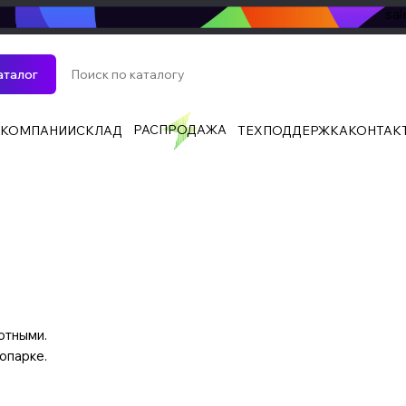
sa
аталог
РАСПРОДАЖА
 КОМПАНИИ
СКЛАД
ТЕХПОДДЕРЖКА
КОНТАК
отными.
опарке.