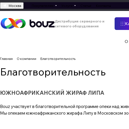
Москва
Покупателям
Услуги
Статьи
Контакты
Дистрибуция серверного и
К
сетевого оборудования
О
Главная
О компании
Благотворительность
Благотворительность
ЮЖНОАФРИКАНСКИЙ ЖИРАФ ЛИПА
Bouz участвует в благотворительной программе опеки над жив
Мы опекаем южноафриканского жирафа Липу в Московском зо