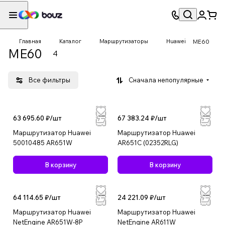
Главная
Каталог
Маршрутизаторы
Huawei
ME60
ME60
4
Все фильтры
Сначала непопулярные
63 695.60 ₽/
шт
67 383.24 ₽/
шт
Маршрутизатор Huawei
Маршрутизатор Huawei
50010485 AR651W
AR651C (02352RLG)
В корзину
В корзину
64 114.65 ₽/
шт
24 221.09 ₽/
шт
Маршрутизатор Huawei
Маршрутизатор Huawei
NetEngine AR651W-8P
NetEngine AR611W