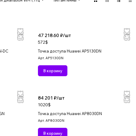
 диапазон Wi-Fi, ГГц
Тип антенны
47 218.60 ₽/
шт
572$
N-DC
Точка доступа Huawei AP5130DN
Арт.
AP5130DN
В корзину
84 201 ₽/
шт
1020$
AGN
Точка доступа Huawei AP8030DN
Арт.
AP8030DN
В корзину