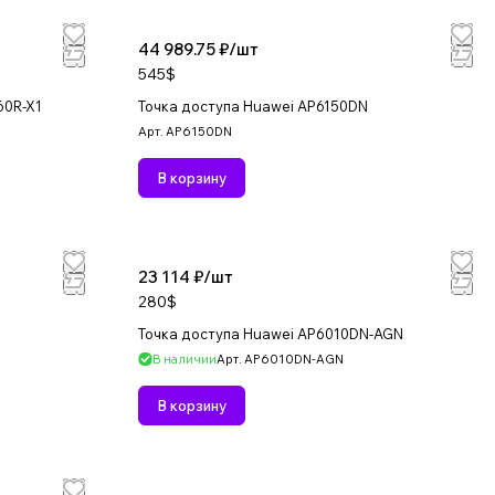
44 989.75 ₽/
шт
545$
60R-X1
Точка доступа Huawei AP6150DN
Арт.
AP6150DN
В корзину
23 114 ₽/
шт
280$
Точка доступа Huawei AP6010DN-AGN
В наличии
Арт.
AP6010DN-AGN
В корзину