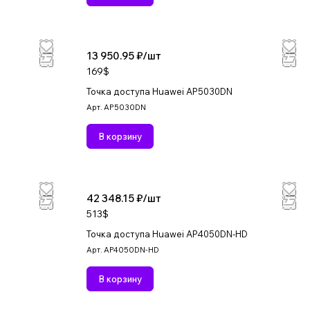
13 950.95 ₽/
шт
169$
Точка доступа Huawei AP5030DN
Арт.
AP5030DN
В корзину
42 348.15 ₽/
шт
513$
Точка доступа Huawei AP4050DN-HD
Арт.
AP4050DN-HD
В корзину