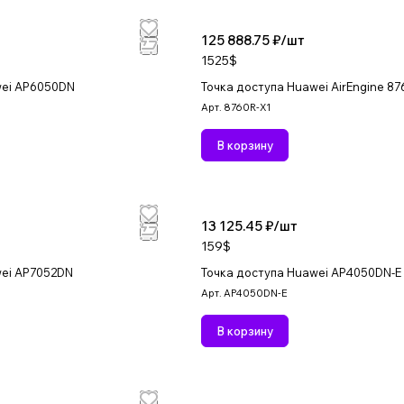
125 888.75 ₽/
шт
1525$
wei AP6050DN
Точка доступа Huawei AirEngine 87
Арт.
8760R-X1
В корзину
13 125.45 ₽/
шт
159$
wei AP7052DN
Точка доступа Huawei AP4050DN-E
Арт.
AP4050DN-E
В корзину