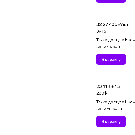
32 277.05 ₽/
шт
391$
Точка доступа Huaw
Арт.
AP6750-10T
В корзину
23 114 ₽/
шт
280$
Точка доступа Hua
Арт.
AP4030DN
В корзину