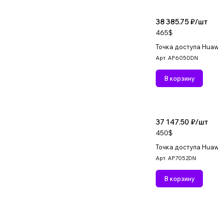
38 385.75 ₽/
шт
465$
Точка доступа Hua
Арт.
AP6050DN
В корзину
37 147.50 ₽/
шт
450$
Точка доступа Hua
Арт.
AP7052DN
В корзину