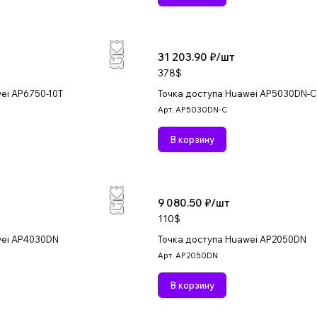
31 203.90 ₽/
шт
378$
ei AP6750-10T
Точка доступа Huawei AP5030DN-C
Арт.
AP5030DN-C
В корзину
9 080.50 ₽/
шт
110$
wei AP4030DN
Точка доступа Huawei AP2050DN
Арт.
AP2050DN
В корзину