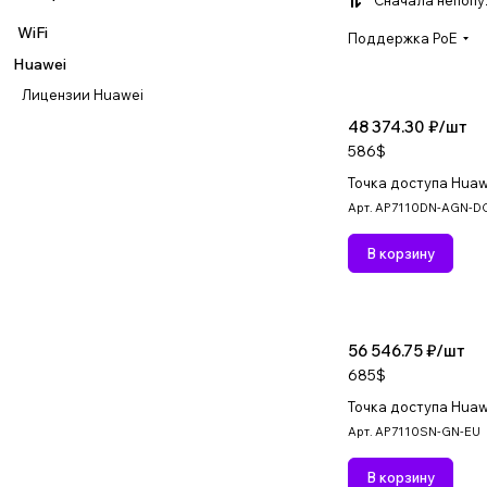
Сначала непоп
WiFi
Поддержка PoE
Huawei
Лицензии Huawei
48 374.30 ₽/
шт
586$
Точка доступа Hua
Арт.
AP7110DN-AGN-D
В корзину
56 546.75 ₽/
шт
685$
Точка доступа Hua
Арт.
AP7110SN-GN-EU
В корзину