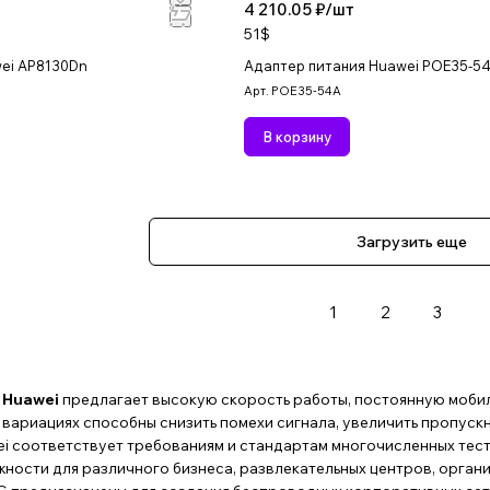
4 210.05 ₽/
шт
51$
wei AP8130Dn
Адаптер питания Huawei POE35-5
Арт.
POE35-54A
В корзину
Загрузить еще
1
2
3
 Huawei
предлагает высокую скорость работы, постоянную моби
 вариациях способны снизить помехи сигнала, увеличить пропуск
 соответствует требованиям и стандартам многочисленных тест
ости для различного бизнеса, развлекательных центров, организ