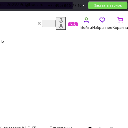
les+2629796@bouz.ru
+7 (495) 846-77-10
Заказать звонок
Войти
Избранное
Корзина
ТЫ