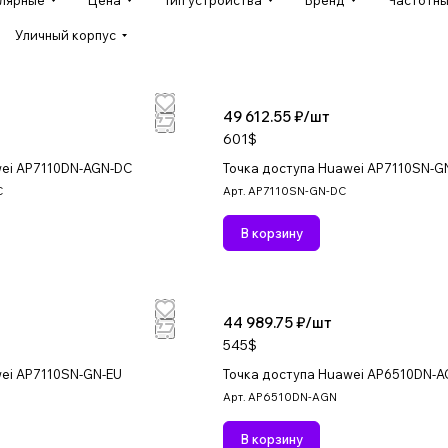
улярные
Цена
Тип устройства
Бренд
Частотный
Уличный корпус
49 612.55 ₽/
шт
601$
wei AP7110DN-AGN-DC
Точка доступа Huawei AP7110SN-G
C
Арт.
AP7110SN-GN-DC
В корзину
44 989.75 ₽/
шт
545$
wei AP7110SN-GN-EU
Точка доступа Huawei AP6510DN-
Арт.
AP6510DN-AGN
В корзину