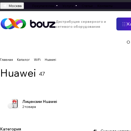
Москва
Покупателям
Услуги
Статьи
Контакты
Дистрибуция серверного и
К
сетевого оборудования
О
Главная
Каталог
WiFi
Huawei
Huawei
47
Лицензии Huawei
2 товара
Категория