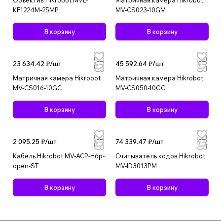
Объектив Hikrobot MVL-
Матричная камера Hikrobot
KF1224M-25MP
MV-CS023-10GM
В корзину
В корзину
23 634.42 ₽/
шт
45 592.64 ₽/
шт
Матричная камера Hikrobot
Матричная камера Hikrobot
MV-CS016-10GC
MV-CS050-10GC
В корзину
В корзину
2 095.25 ₽/
шт
74 339.47 ₽/
шт
Кабель Hikrobot MV-ACP-H6p-
Считыватель кодов Hikrobot
open-ST
MV-ID3013PM
В корзину
В корзину