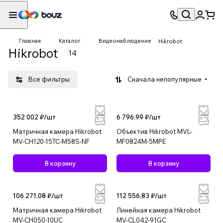
Главная
Каталог
Видеонаблюдение
Hikrobot
Hikrobot
14
Все фильтры
Сначала непопулярные
352 002 ₽/
шт
6 796.99 ₽/
шт
Матричная камера Hikrobot
Объектив Hikrobot MVL-
MV-CH120-15TC-M58S-NF
MF0824M-5MPE
В корзину
В корзину
106 271.08 ₽/
шт
112 556.83 ₽/
шт
Матричная камера Hikrobot
Линейная камера Hikrobot
MV-CH050-10UC
MV-CL042-91GC