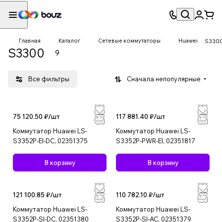
Главная
Каталог
Сетевые коммутаторы
Huawei
S330
S3300
9
Все фильтры
Сначала непопулярные
75 120.50 ₽/
шт
117 881.40 ₽/
шт
Коммутатор Huawei LS-
Коммутатор Huawei LS-
S3352P-EI-DC, 02351375
S3352P-PWR-EI, 02351817
В корзину
В корзину
121 100.85 ₽/
шт
110 782.10 ₽/
шт
Коммутатор Huawei LS-
Коммутатор Huawei LS-
S3352P-SI-DC, 02351380
S3352P-SI-AC, 02351379