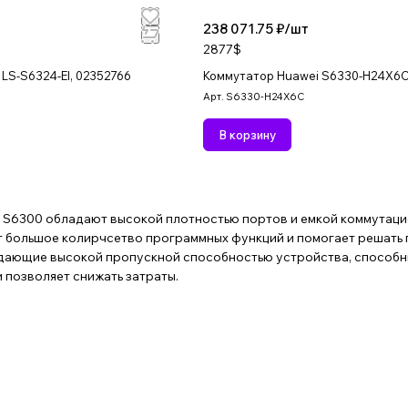
238 071.75 ₽/
шт
2877$
LS-S6324-EI, 02352766
Коммутатор Huawei S6330-H24X6
Арт.
S6330-H24X6C
В корзину
S6300 обладают высокой плотностью портов и емкой коммутацие
 большое колирчсетво программных функций и помогает решать 
адающие высокой пропускной способностью устройства, способны
 позволяет снижать затраты.