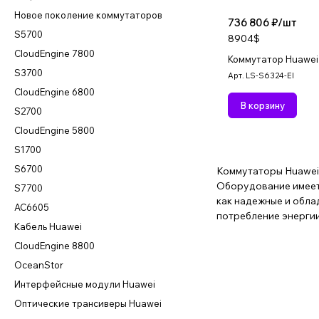
Новое поколение коммутаторов
736 806 ₽/
шт
S5700
8904$
CloudEngine 7800
Коммутатор Huawei 
S3700
Арт.
LS-S6324-EI
CloudEngine 6800
В корзину
S2700
CloudEngine 5800
S1700
S6700
Коммутаторы Huawei 
Оборудование имеет
S7700
как надежные и обл
AC6605
потребление энергии
Кабель Huawei
CloudEngine 8800
OceanStor
Интерфейсные модули Huawei
Оптические трансиверы Huawei