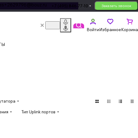
les+2629796@bouz.ru
+7 (495) 846-77-10
Заказать звонок
Войти
Избранное
Корзина
ТЫ
утатора
ения
Тип Uplink портов