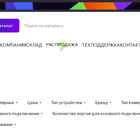
sa
аталог
РАСПРОДАЖА
 КОМПАНИИ
СКЛАД
ТЕХПОДДЕРЖКА
КОНТАК
улярные
Цена
Тип устройства
Бренд
Тип комм
овного подключения
Количество портов для основного подключ
ования