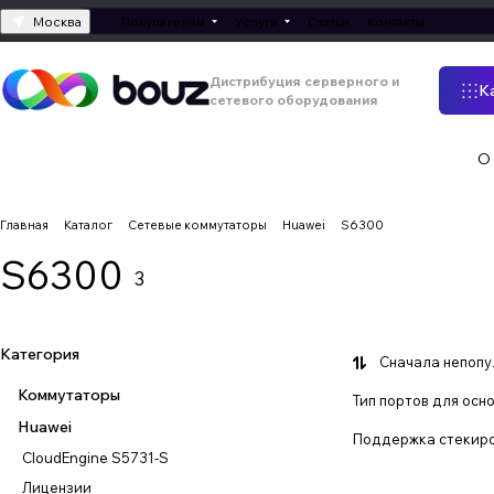
Москва
Покупателям
Услуги
Статьи
Контакты
Дистрибуция серверного и
К
сетевого оборудования
О
Главная
Каталог
Сетевые коммутаторы
Huawei
S6300
S6300
3
Категория
Сначала непоп
Коммутаторы
Тип портов для осн
Huawei
Поддержка стекир
CloudEngine S5731-S
Лицензии