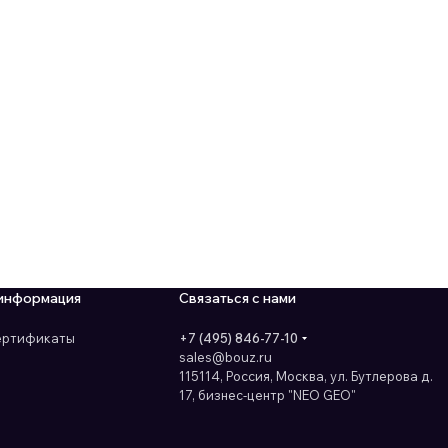
информация
Связаться с нами
сертификаты
+7 (495) 846-77-10
sales@bouz.ru
115114, Россия, Москва, ул. Бутлерова д.
17, бизнес-центр "NEO GEO"