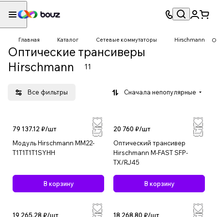
Главная
Каталог
Сетевые коммутаторы
Hirschmann
О
Оптические трансиверы
Hirschmann
11
Все фильтры
Сначала непопулярные
79 137.12 ₽/
шт
20 760 ₽/
шт
Модуль Hirschmann MM22-
Оптический трансивер
T1T1T1T1SYHH
Hirschmann M-FAST SFP-
TX/RJ45
В корзину
В корзину
19 265.28 ₽/
шт
18 268.80 ₽/
шт