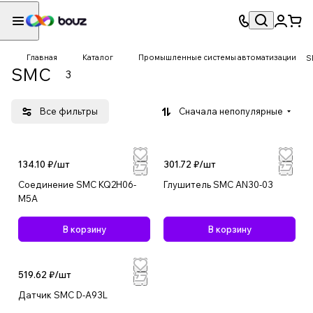
Главная
Каталог
Промышленные системы автоматизации
S
SMC
3
Все фильтры
Сначала непопулярные
134.10 ₽/
шт
301.72 ₽/
шт
Соединение SMC KQ2H06-
Глушитель SMC AN30-03
M5A
В корзину
В корзину
519.62 ₽/
шт
Датчик SMC D-A93L