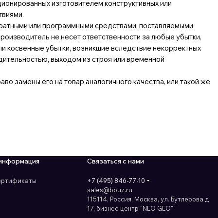
ционированных изготовителем конструктивных или
твиями.
аратными или программными средствами, поставляемыми
роизводитель не несет ответственности за любые убытки,
ли косвенные убытки, возникшие вследствие некорректных
дительностью, выходом из строя или временной
о замены его на товар аналогичного качества, или такой же
информация
Связаться с нами
сертификаты
+7 (495) 846-77-10
sales@bouz.ru
115114, Россия, Москва, ул. Бутлерова д.
17, бизнес-центр "NEO GEO"