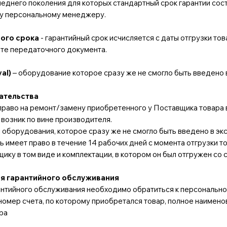
леднего поколения для которых стандартный срок гарантии сос
му персональному менеджеру.
ого срока
- гарантийный срок исчисляется с даты отгрузки тов
ате передаточного документа.
al)
– оборудование которое сразу же не смогло быть введено 
ательства
раво на ремонт/замену приобретенного у Поставщика товара в 
 возник по вине производителя.
 оборудования, которое сразу же не смогло быть введено в эк
ель имеет право в течение 14 рабочих дней с момента отгрузки 
ку в том виде и комплектации, в котором он был отгружен со 
я гарантийного обслуживания
нтийного обслуживания необходимо обратиться к персонально
омер счета, по которому приобретался товар, полное наимен
ра