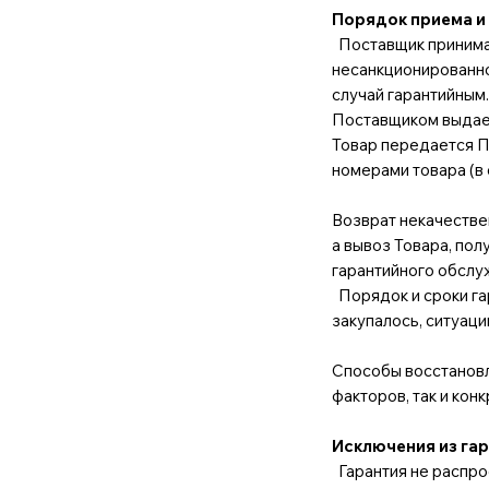
Порядок приема и
Поставщик принимае
несанкционированно
случай гарантийным
Поставщиком выдает
Товар передается П
номерами товара (в
Возврат некачестве
а вывоз Товара, пол
гарантийного обслуж
Порядок и сроки га
закупалось, ситуаци
Способы восстановл
факторов, так и кон
Исключения из га
Гарантия не распро