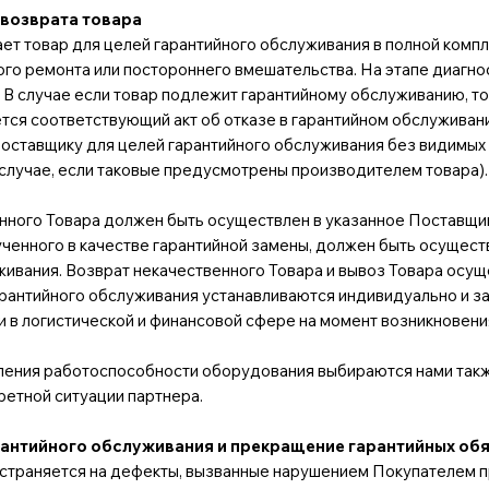
 возврата товара
т товар для целей гарантийного обслуживания в полной компле
го ремонта или постороннего вмешательства. На этапе диагно
. В случае если товар подлежит гарантийному обслуживанию, т
ся соответствующий акт об отказе в гарантийном обслуживан
оставщику для целей гарантийного обслуживания без видимых 
 случае, если таковые предусмотрены производителем товара).
нного Товара должен быть осуществлен в указанное Поставщико
ученного в качестве гарантийной замены, должен быть осущест
ивания. Возврат некачественного Товара и вывоз Товара осуще
рантийного обслуживания устанавливаются индивидуально и зав
и в логистической и финансовой сфере на момент возникновени
ения работоспособности оборудования выбираются нами такж
кретной ситуации партнера.
рантийного обслуживания и прекращение гарантийных об
страняется на дефекты, вызванные нарушением Покупателем пр