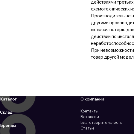
действиями третьих
схемотехнических и
Производитель не н
другими производит
включая потерю дан
действий по инстал
неработоспособнос
При невозможности 
товар другой модел
Каталог
О компании
Контакты
Склад
Вакансии
Благотворительность
Бренды
Статьи