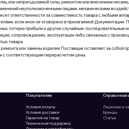
 лиц или непреодолимой силы, ремонтом или внесением несанк
зменений неуполномоченными лицами, механическими воздейс
есет ответственности за совместимость товара с любыми апп
елями, если иное не оговорено в прилагаемой Документации. П
ных, потерю прибыли и другие случайные, последовательные и
ляции, сопровождению, эксплуатации либо связанных с произво
тью товара
ремонта или замены изделия Поставщик оставляет за собой прав
и с соответствующим перерасчетом цены.
Покупателям
Справочная 
Условия оплаты
Лицензии и 
Условия доставки
Бренды
Гарантия на товар
Статьи
Техническая поддержка
Лицензии и сертификаты