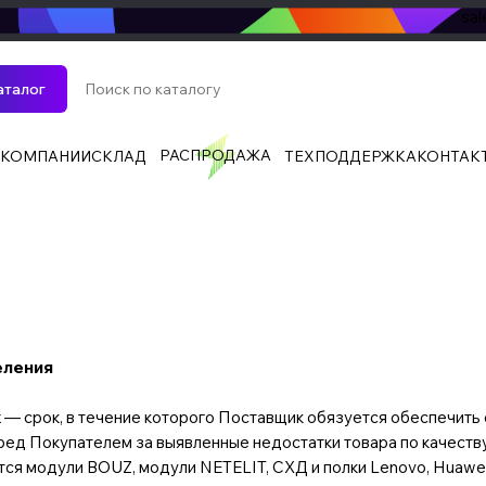
sa
аталог
РАСПРОДАЖА
 КОМПАНИИ
СКЛАД
ТЕХПОДДЕРЖКА
КОНТАК
еления
к
— срок, в течение которого Поставщик обязуется обеспечить 
ред Покупателем за выявленные недостатки товара по качеству
я модули BOUZ, модули NETELIT, СХД и полки Lenovo, Huawei, D