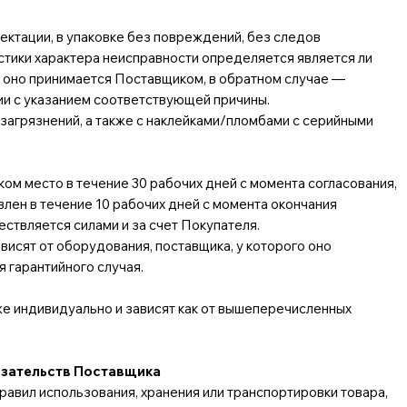
ктации, в упаковке без повреждений, без следов
стики характера неисправности определяется является ли
о оно принимается Поставщиком, в обратном случае —
ии с указанием соответствующей причины.
загрязнений, а также с наклейками/пломбами с серийными
м место в течение 30 рабочих дней с момента согласования,
влен в течение 10 рабочих дней с момента окончания
ствляется силами и за счет Покупателя.
исят от оборудования, поставщика, у которого оно
я гарантийного случая.
е индивидуально и зависят как от вышеперечисленных
язательств Поставщика
авил использования, хранения или транспортировки товара,