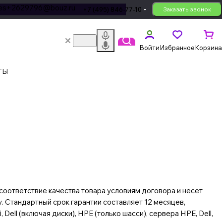
les+2629796@bouz.ru
+7 (495) 846-77-10
Заказать звонок
Войти
Избранное
Корзина
ТЫ
соответствие качества товара условиям договора и несет
. Стандартный срок гарантии составляет 12 месяцев,
ell (включая диски), HPE (только шасси), сервера HPE, Dell,