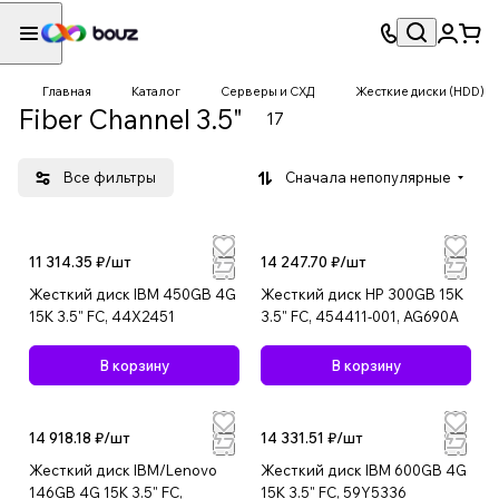
Главная
Каталог
Серверы и СХД
Жесткие диски (HDD)
Fiber Channel 3.5"
17
Все фильтры
Сначала непопулярные
11 314.35 ₽/
шт
14 247.70 ₽/
шт
Жесткий диск IBM 450GB 4G
Жесткий диск HP 300GB 15K
15K 3.5" FC, 44X2451
3.5" FC, 454411-001, AG690A
В корзину
В корзину
14 918.18 ₽/
шт
14 331.51 ₽/
шт
Жесткий диск IBM/Lenovo
Жесткий диск IBM 600GB 4G
146GB 4G 15K 3.5" FC,
15K 3.5" FC, 59Y5336