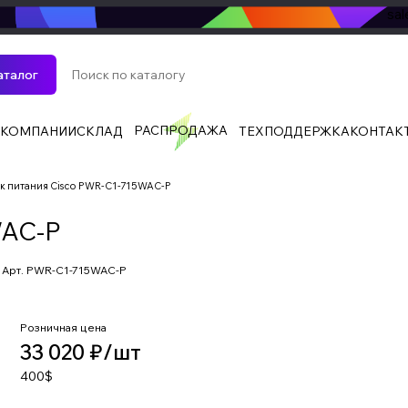
sa
аталог
РАСПРОДАЖА
 КОМПАНИИ
СКЛАД
ТЕХПОДДЕРЖКА
КОНТАК
к питания Cisco PWR-C1-715WAC-P
WAC-P
Арт.
PWR-C1-715WAC-P
Розничная цена
33 020 ₽/
шт
400$