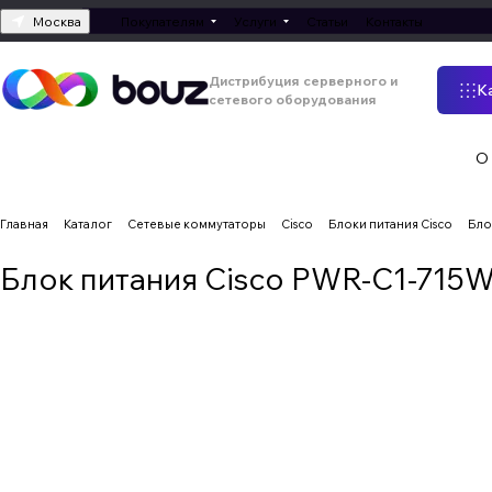
Москва
Покупателям
Услуги
Статьи
Контакты
Дистрибуция серверного и
К
сетевого оборудования
О
Главная
Каталог
Сетевые коммутаторы
Cisco
Блоки питания Cisco
Бло
Блок питания Cisco PWR-C1-715