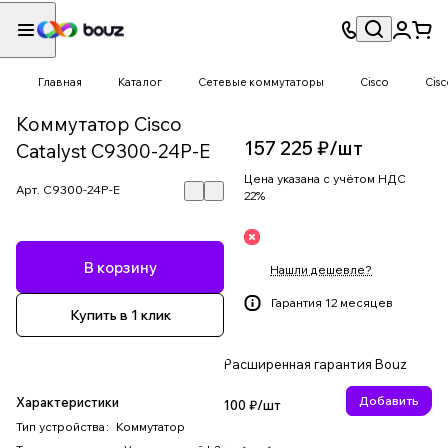
Главная
Каталог
Сетевые коммутаторы
Cisco
Cisc
Коммутатор Cisco
157 225 ₽/
шт
Catalyst C9300-24P-E
Цена указана с учётом НДС
Арт.
C9300-24P-E
22%
В корзину
Нашли дешевле?
Гарантия 12 месяцев
Купить в 1 клик
Расширенная гарантия Bouz
Добавить
Характеристики
100 ₽/
шт
Тип устройства
:
Коммутатор