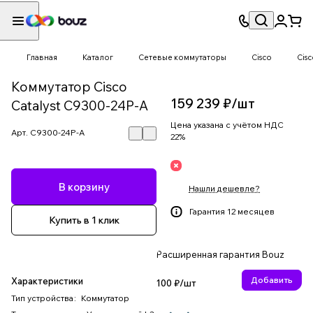
Главная
Каталог
Сетевые коммутаторы
Cisco
Cisc
Коммутатор Cisco
159 239 ₽/
шт
Catalyst C9300-24P-A
Цена указана с учётом НДС
Арт.
C9300-24P-A
22%
В корзину
Нашли дешевле?
Гарантия 12 месяцев
Купить в 1 клик
Расширенная гарантия Bouz
Добавить
Характеристики
100 ₽/
шт
Тип устройства
:
Коммутатор