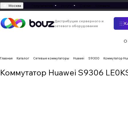
Москва
Покупателям
Услуги
Статьи
Контакты
Дистрибуция серверного и
К
сетевого оборудования
О
Главная
Каталог
Сетевые коммутаторы
Huawei
S9300
Коммутатор Hu
Коммутатор Huawei S9306 LE0K