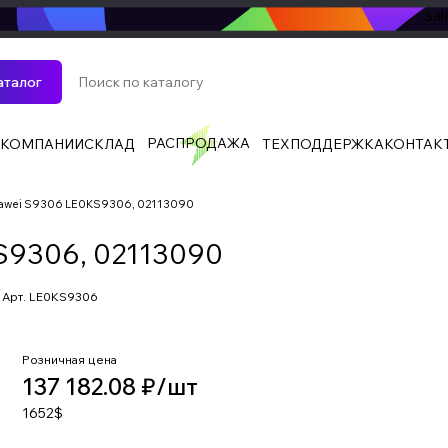
sa
аталог
РАСПРОДАЖА
 КОМПАНИИ
СКЛАД
ТЕХПОДДЕРЖКА
КОНТАК
awei S9306 LE0KS9306, 02113090
S9306, 02113090
Арт.
LE0KS9306
Розничная цена
137 182.08 ₽/
шт
1652$