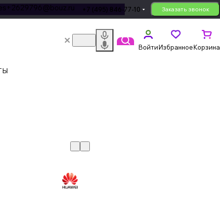
les+2629796@bouz.ru
+7 (495) 846-77-10
Заказать звонок
Войти
Избранное
Корзина
ТЫ