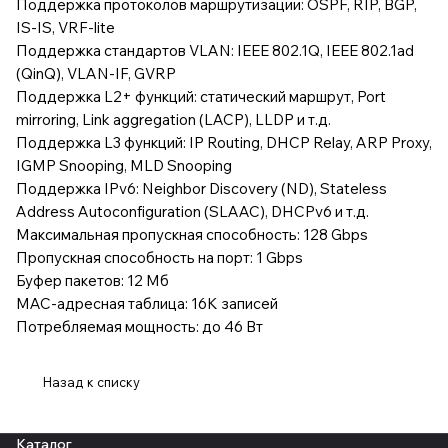
Поддержка протоколов маршрутизации: OSPF, RIP, BGP,
IS-IS, VRF-lite
Поддержка стандартов VLAN: IEEE 802.1Q, IEEE 802.1ad
(QinQ), VLAN-IF, GVRP
Поддержка L2+ функций: статический маршрут, Port
mirroring, Link aggregation (LACP), LLDP и т.д.
Поддержка L3 функций: IP Routing, DHCP Relay, ARP Proxy,
IGMP Snooping, MLD Snooping
Поддержка IPv6: Neighbor Discovery (ND), Stateless
Address Autoconfiguration (SLAAC), DHCPv6 и т.д.
Максимальная пропускная способность: 128 Gbps
Пропускная способность на порт: 1 Gbps
Буфер пакетов: 12 Мб
MAC-адресная таблица: 16K записей
Потребляемая мощность: до 46 Вт
Назад к списку
Каталог