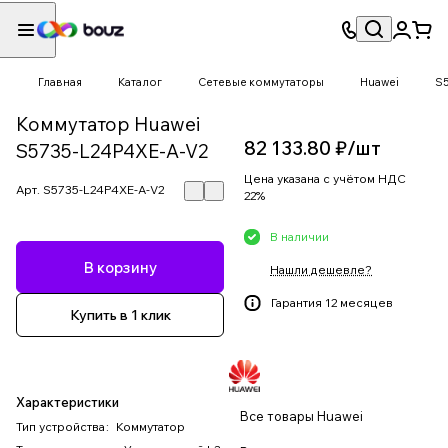
Главная
Каталог
Сетевые коммутаторы
Huawei
S
Коммутатор Huawei
82 133.80 ₽/
шт
S5735-L24P4XE-A-V2
Цена указана с учётом НДС
Арт.
S5735-L24P4XE-A-V2
22%
В наличии
В корзину
Нашли дешевле?
Гарантия 12 месяцев
Купить в 1 клик
Характеристики
Все товары Huawei
Тип устройства
:
Коммутатор