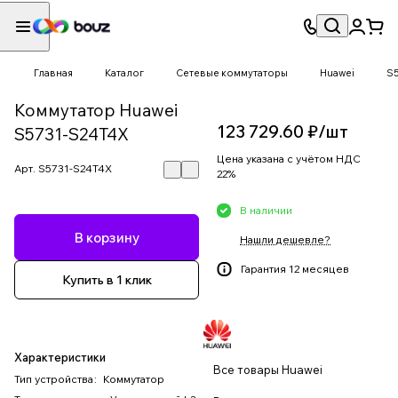
Главная
Каталог
Сетевые коммутаторы
Huawei
S
Коммутатор Huawei
123 729.60 ₽/
шт
S5731-S24T4X
Цена указана с учётом НДС
Арт.
S5731-S24T4X
22%
В наличии
В корзину
Нашли дешевле?
Гарантия 12 месяцев
Купить в 1 клик
Характеристики
Все товары Huawei
Тип устройства
:
Коммутатор