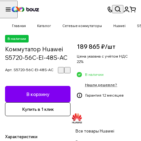
Главная
Каталог
Сетевые коммутаторы
Huawei
S
В наличии
189 865 ₽/
шт
Коммутатор Huawei
S5720-56C-EI-48S-AC
Цена указана с учётом НДС
22%
Арт.
S5720-56C-EI-48S-AC
В наличии
Нашли дешевле?
В корзину
Гарантия 12 месяцев
Купить в 1 клик
Все товары Huawei
Характеристики