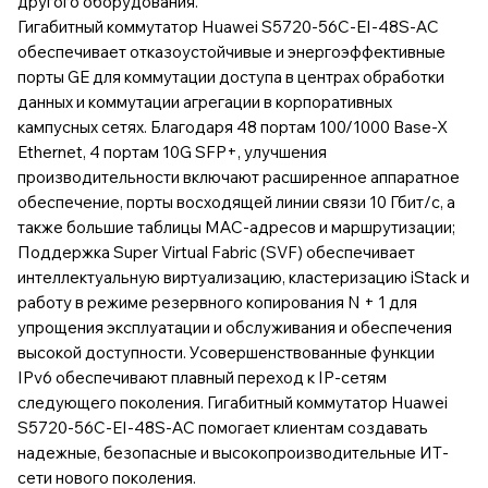
другого оборудования.
Гигабитный коммутатор Huawei S5720-56C-EI-48S-AC
обеспечивает отказоустойчивые и энергоэффективные
порты GE для коммутации доступа в центрах обработки
данных и коммутации агрегации в корпоративных
кампусных сетях. Благодаря 48 портам 100/1000 Base-X
Ethernet, 4 портам 10G SFP+, улучшения
производительности включают расширенное аппаратное
обеспечение, порты восходящей линии связи 10 Гбит/с, а
также большие таблицы MAC-адресов и маршрутизации;
Поддержка Super Virtual Fabric (SVF) обеспечивает
интеллектуальную виртуализацию, кластеризацию iStack и
работу в режиме резервного копирования N + 1 для
упрощения эксплуатации и обслуживания и обеспечения
высокой доступности. Усовершенствованные функции
IPv6 обеспечивают плавный переход к IP-сетям
следующего поколения. Гигабитный коммутатор Huawei
S5720-56C-EI-48S-AC помогает клиентам создавать
надежные, безопасные и высокопроизводительные ИТ-
сети нового поколения.