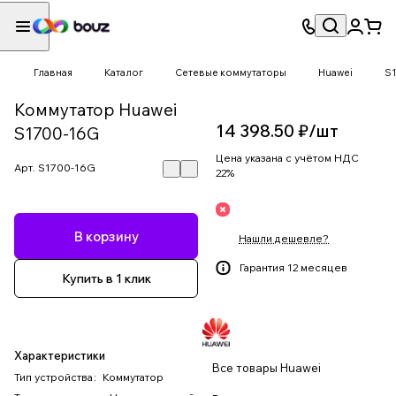
Главная
Каталог
Сетевые коммутаторы
Huawei
S
Коммутатор Huawei
14 398.50 ₽/
шт
S1700-16G
Цена указана с учётом НДС
Арт.
S1700-16G
22%
В корзину
Нашли дешевле?
Гарантия 12 месяцев
Купить в 1 клик
Характеристики
Все товары Huawei
Тип устройства
:
Коммутатор