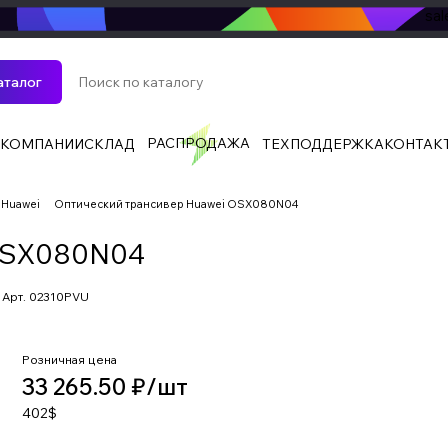
sa
аталог
РАСПРОДАЖА
 КОМПАНИИ
СКЛАД
ТЕХПОДДЕРЖКА
КОНТАК
 Huawei
Оптический трансивер Huawei OSX080N04
 OSX080N04
Арт.
02310PVU
Розничная цена
33 265.50 ₽/
шт
402$