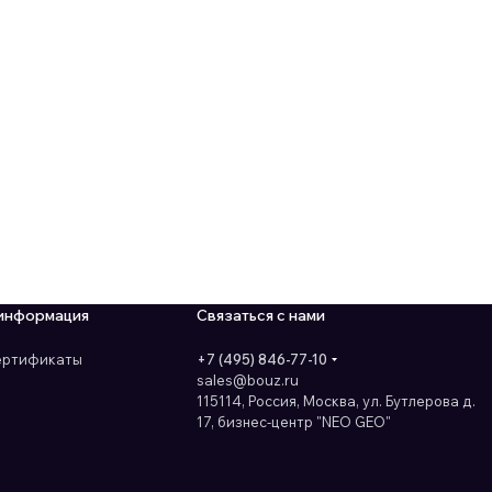
информация
Связаться с нами
сертификаты
+7 (495) 846-77-10
sales@bouz.ru
115114, Россия, Москва, ул. Бутлерова д.
17, бизнес-центр "NEO GEO"