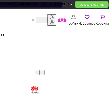
les+2629796@bouz.ru
+7 (495) 846-77-10
Заказать звонок
Войти
Избранное
Корзина
ТЫ