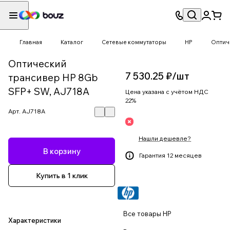
Главная
Каталог
Сетевые коммутаторы
HP
Оптич
Оптический
7 530.25 ₽/
шт
трансивер HP 8Gb
SFP+ SW, AJ718A
Цена указана с учётом НДС
22%
Арт.
AJ718A
Нашли дешевле?
В корзину
Гарантия 12 месяцев
Купить в 1 клик
Все товары HP
Характеристики