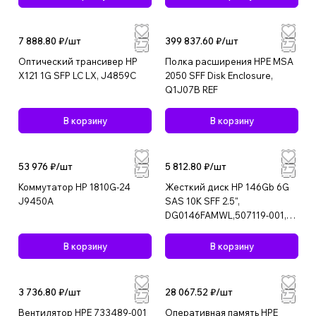
7 888.80 ₽/
шт
399 837.60 ₽/
шт
Оптический трансивер HP
Полка расширения HPE MSA
X121 1G SFP LC LX, J4859C
2050 SFF Disk Enclosure,
Q1J07B REF
В корзину
В корзину
53 976 ₽/
шт
5 812.80 ₽/
шт
Коммутатор HP 1810G-24
Жесткий диск HP 146Gb 6G
J9450A
SAS 10K SFF 2.5",
DG0146FAMWL,507119-001,
507283-001, 507125-B21
В корзину
В корзину
3 736.80 ₽/
шт
28 067.52 ₽/
шт
Вентилятор HPE 733489-001
Оперативная память HPE