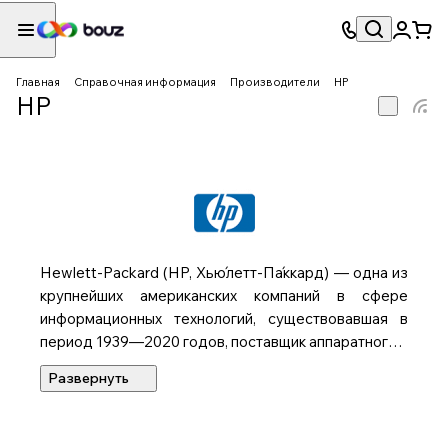
Главная
Справочная информация
Производители
HP
HP
Hewlett-Packard (HP, Хью́летт-Па́ккард) — одна из
крупнейших американских компаний в сфере
информационных технологий, существовавшая в
период 1939—2020 годов, поставщик аппаратного и
программного обеспечения для организаций и
индивидуальных потребителей. Штаб-квартира — в
Пало-Альто (Калифорния).
Компания занимает одно из ведущих мест в