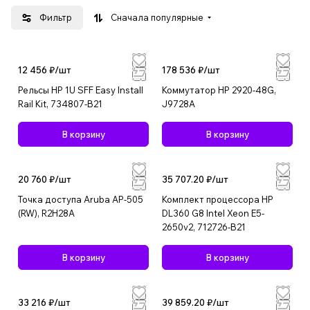
производстве и поставке оборудования в области
Фильтр
Сначала популярные
ИТ-инфраструктуры, персональных вычислительных
систем и устройств доступа, оказывает услуги по
системной интеграции и сервисной поддержке,
выпускает устройства печати и средства вывода
12 456 ₽/
шт
178 536 ₽/
шт
изображений.
Рельсы HP 1U SFF Easy Install
Коммутатор HP 2920-48G,
Rail Kit, 734807-B21
J9728A
В корзину
В корзину
20 760 ₽/
шт
35 707.20 ₽/
шт
Точка доступа Aruba AP-505
Комплект процессора HP
(RW), R2H28A
DL360 G8 Intel Xeon E5-
2650v2, 712726-B21
В корзину
В корзину
33 216 ₽/
шт
39 859.20 ₽/
шт