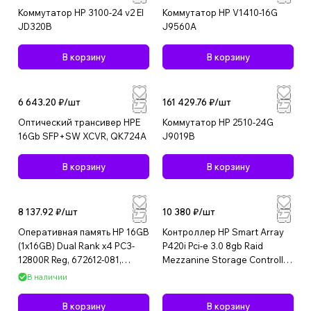
Коммутатор HP 3100-24 v2 EI
Коммутатор HP V1410-16G
JD320B
J9560A
В корзину
В корзину
6 643.20 ₽/
шт
161 429.76 ₽/
шт
Оптический трансивер HPE
Коммутатор HP 2510-24G
16Gb SFP+SW XCVR, QK724A
J9019B
В корзину
В корзину
8 137.92 ₽/
шт
10 380 ₽/
шт
Оперативная память HP 16GB
Контроллер HP Smart Array
(1x16GB) Dual Rank x4 PC3-
P420i Pci-e 3.0 8gb Raid
12800R Reg, 672612-081,
Mezzanine Storage Controller,
672631-B21
689245-001
В наличии
В корзину
В корзину