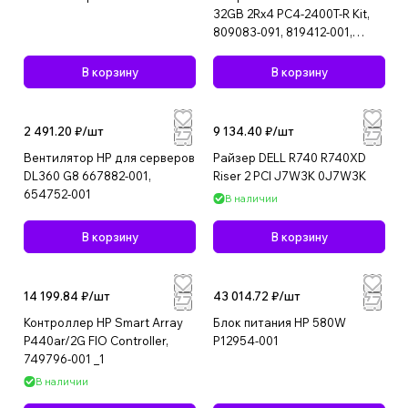
32GB 2Rx4 PC4-2400T-R Kit,
809083-091, 819412-001,
805351-B21
В корзину
В корзину
2 491.20 ₽/
шт
9 134.40 ₽/
шт
Вентилятор HP для серверов
Райзер DELL R740 R740XD
DL360 G8 667882-001,
Riser 2 PCI J7W3K 0J7W3K
654752-001
В наличии
В корзину
В корзину
14 199.84 ₽/
шт
43 014.72 ₽/
шт
Контроллер HP Smart Array
Блок питания HP 580W
P440ar/2G FIO Controller,
P12954-001
749796-001 _1
В наличии