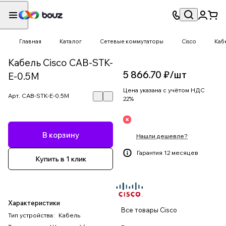
Главная
Каталог
Сетевые коммутаторы
Cisco
Каб
Кабель Cisco CAB-STK-
5 866.70 ₽/
шт
E-0.5M
Цена указана с учётом НДС
Арт.
CAB-STK-E-0.5M
22%
В корзину
Нашли дешевле?
Гарантия 12 месяцев
Купить в 1 клик
Характеристики
Все товары Cisco
Тип устройства
:
Кабель