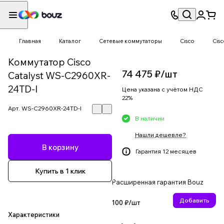
Главная
Каталог
Сетевые коммутаторы
Cisco
Cisc
Коммутатор Cisco
74 475 ₽/
шт
Catalyst WS-C2960XR-
24TD-I
Цена указана с учётом НДС
22%
Арт.
WS-C2960XR-24TD-I
В наличии
Нашли дешевле?
В корзину
Гарантия 12 месяцев
Купить в 1 клик
Расширенная гарантия Bouz
Добавить
100 ₽/
шт
Характеристики