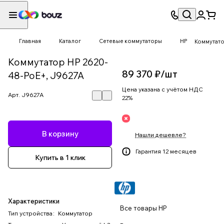
Главная
Каталог
Сетевые коммутаторы
HP
Коммутато
Коммутатор HP 2620-
89 370 ₽/
шт
48-PoE+, J9627A
Цена указана с учётом НДС
Арт.
J9627A
22%
В корзину
Нашли дешевле?
Гарантия 12 месяцев
Купить в 1 клик
Характеристики
Все товары HP
Тип устройства
:
Коммутатор