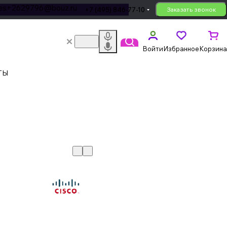
les+2629796@bouz.ru
+7 (495) 846-77-10
Заказать звонок
Войти
Избранное
Корзина
ТЫ