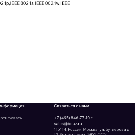
.1p,IEEE 802.1s,IEEE 802.1w,IEEE
информация
Связаться с нами
сертификаты
+7 (495) 846-77-10
sales@bouz.ru
115114, Россия, Москва, ул. Бутлерова д.