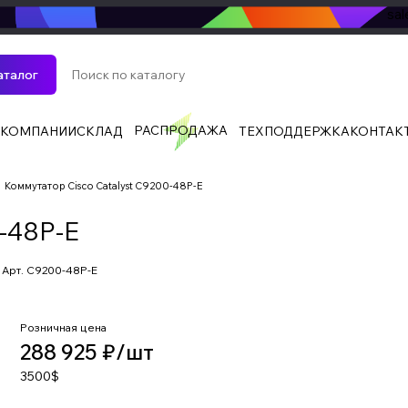
sa
аталог
РАСПРОДАЖА
 КОМПАНИИ
СКЛАД
ТЕХПОДДЕРЖКА
КОНТАК
Коммутатор Cisco Catalyst C9200-48P-E
0-48P-E
Арт.
C9200-48P-E
Розничная цена
288 925 ₽/
шт
3500$