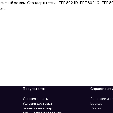
ксный режим, Стандарты сети: IEEE 802.1D,IEEE 802.1Q,IEEE 802
тока
Покупателям
Справочная 
Условия оплаты
Лицензии и 
Условия доставки
Бренды
Гарантия на товар
Статьи