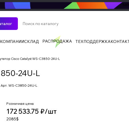
sa
аталог
РАСПРОДАЖА
 КОМПАНИИ
СКЛАД
ТЕХПОДДЕРЖКА
КОНТАК
татор Cisco Catalyst WS-C3850-24U-L
3850-24U-L
Арт.
WS-C3850-24U-L
Розничная цена
172 533.75 ₽/
шт
2085$