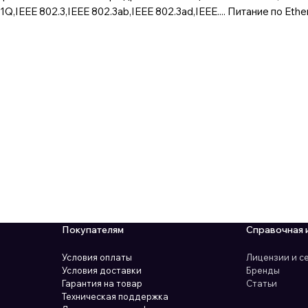
1Q,IEEE 802.3,IEEE 802.3ab,IEEE 802.3ad,IEEE.... Питание по Eth
Покупателям
Справочная 
Условия оплаты
Лицензии и 
Условия доставки
Бренды
Гарантия на товар
Статьи
Техническая поддержка