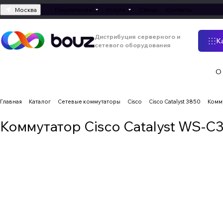
Москва
Покупателям
Услуги
Статьи
Контакты
Дистрибуция серверного и
К
сетевого оборудования
О
Главная
Каталог
Сетевые коммутаторы
Cisco
Cisco Catalyst 3850
Комму
Коммутатор Cisco Catalyst WS-C