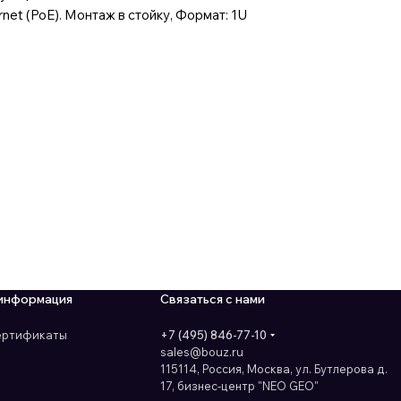
ernet (PoE). Монтаж в стойку, Формат: 1U
информация
Связаться с нами
сертификаты
+7 (495) 846-77-10
sales@bouz.ru
115114, Россия, Москва, ул. Бутлерова д.
17, бизнес-центр "NEO GEO"