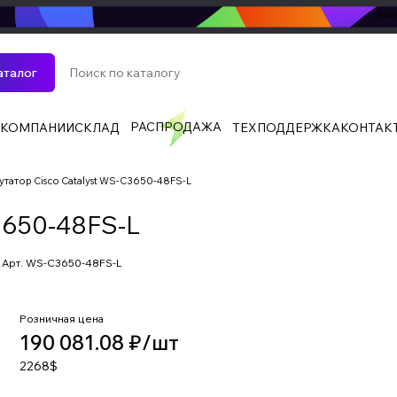
sa
аталог
РАСПРОДАЖА
 КОМПАНИИ
СКЛАД
ТЕХПОДДЕРЖКА
КОНТАК
татор Cisco Catalyst WS-C3650-48FS-L
3650-48FS-L
Арт.
WS-C3650-48FS-L
Розничная цена
190 081.08 ₽/
шт
2268$