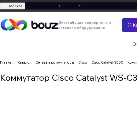
Москва
Покупателям
Услуги
Статьи
Контакты
Дистрибуция серверного и
К
сетевого оборудования
О
Главная
Каталог
Сетевые коммутаторы
Cisco
Cisco Catalyst 3650
Комму
Коммутатор Cisco Catalyst WS-C