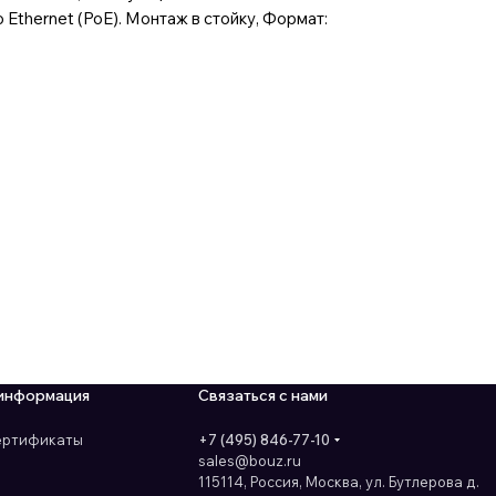
по Ethernet (PoE). Монтаж в стойку, Формат:
информация
Связаться с нами
сертификаты
+7 (495) 846-77-10
sales@bouz.ru
115114, Россия, Москва, ул. Бутлерова д.