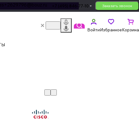
les+2629796@bouz.ru
+7 (495) 846-77-10
Заказать звонок
Войти
Избранное
Корзина
ТЫ