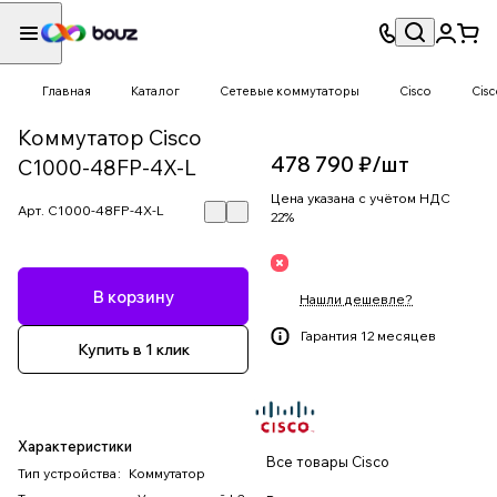
Главная
Каталог
Сетевые коммутаторы
Cisco
Cis
Коммутатор Cisco
478 790 ₽/
шт
C1000-48FP-4X-L
Цена указана с учётом НДС
Арт.
C1000-48FP-4X-L
22%
В корзину
Нашли дешевле?
Гарантия 12 месяцев
Купить в 1 клик
Характеристики
Все товары Cisco
Тип устройства
:
Коммутатор