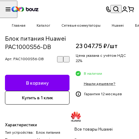
Главная
Каталог
Сетевые коммутаторы
Huawei
Бл
Блок питания Huawei
23 047.75 ₽/
шт
PAC1000S56-DB
Цена указана с учётом НДС
Арт.
PAC1000S56-DB
22%
В наличии
В корзину
Нашли дешевле?
Гарантия 12 месяцев
Купить в 1 клик
Характеристики
Все товары Huawei
Тип устройства
:
Блок питания