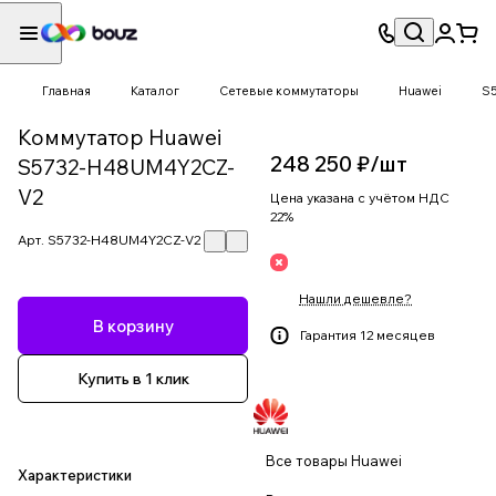
Главная
Каталог
Сетевые коммутаторы
Huawei
S
Коммутатор Huawei
248 250 ₽/
шт
S5732-H48UM4Y2CZ-
V2
Цена указана с учётом НДС
22%
Арт.
S5732-H48UM4Y2CZ-V2
Нашли дешевле?
В корзину
Гарантия 12 месяцев
Купить в 1 клик
Все товары Huawei
Характеристики