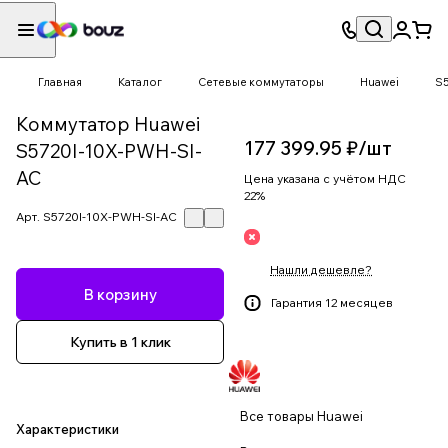
Главная
Каталог
Сетевые коммутаторы
Huawei
S
Коммутатор Huawei
177 399.95 ₽/
шт
S5720I-10X-PWH-SI-
AC
Цена указана с учётом НДС
22%
Арт.
S5720I-10X-PWH-SI-AC
Нашли дешевле?
В корзину
Гарантия 12 месяцев
Купить в 1 клик
Все товары Huawei
Характеристики