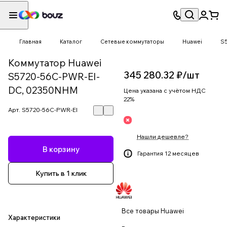
Главная
Каталог
Сетевые коммутаторы
Huawei
S
Коммутатор Huawei
345 280.32 ₽/
шт
S5720-56C-PWR-EI-
DC, 02350NHM
Цена указана с учётом НДС
22%
Арт.
S5720-56C-PWR-EI
Нашли дешевле?
В корзину
Гарантия 12 месяцев
Купить в 1 клик
Все товары Huawei
Характеристики