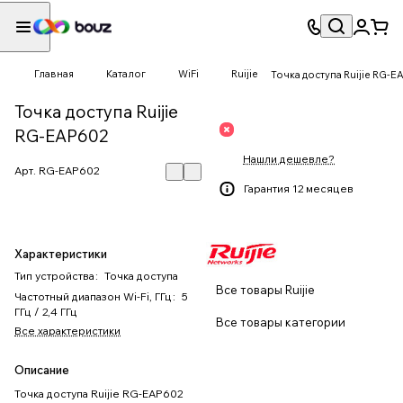
Главная
Каталог
WiFi
Ruijie
Точка доступа Ruijie RG-
Точка доступа Ruijie
RG-EAP602
Нашли дешевле?
Арт.
RG-EAP602
Гарантия 12 месяцев
Характеристики
Тип устройства
:
Точка доступа
Все товары Ruijie
Частотный диапазон Wi-Fi, ГГц
:
5
ГГц / 2,4 ГГц
Все товары категории
Все характеристики
Описание
Точка доступа Ruijie RG-EAP602