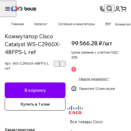
Главная
Каталог
Сетевые коммутаторы
REF
Коммутато
Коммутатор Cisco
99 566.28 ₽/
шт
Catalyst WS-C2960X-
48FPS-L ref
Цена указана с учётом НДС
22%
Арт.
WS-C2960X-48FPS-L
ref
Нашли дешевле?
Гарантия 12 месяцев
В корзину
Купить в 1 клик
Все товары Cisco
Характеристики