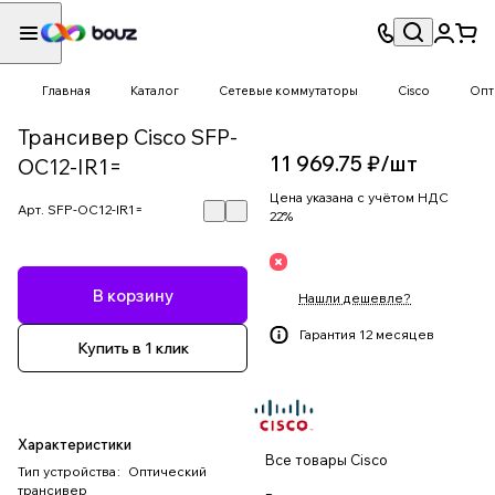
Главная
Каталог
Сетевые коммутаторы
Cisco
Опт
Трансивер Cisco SFP-
11 969.75 ₽/
шт
OC12-IR1=
Цена указана с учётом НДС
Арт.
SFP-OC12-IR1=
22%
В корзину
Нашли дешевле?
Гарантия 12 месяцев
Купить в 1 клик
Характеристики
Все товары Cisco
Тип устройства
:
Оптический
трансивер