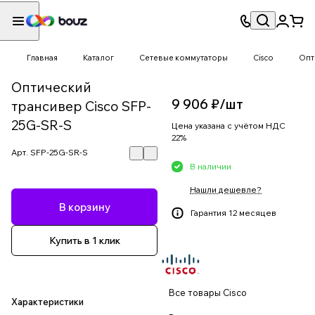
Главная
Каталог
Сетевые коммутаторы
Cisco
Опт
Оптический
9 906 ₽/
шт
трансивер Cisco SFP-
25G-SR-S
Цена указана с учётом НДС
22%
Арт.
SFP-25G-SR-S
В наличии
Нашли дешевле?
В корзину
Гарантия 12 месяцев
Купить в 1 клик
Все товары Cisco
Характеристики