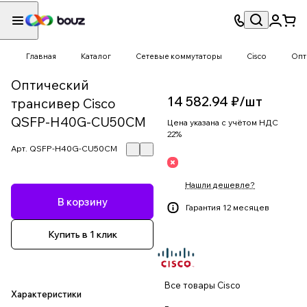
Главная
Каталог
Сетевые коммутаторы
Cisco
Опт
Оптический
14 582.94 ₽/
шт
трансивер Cisco
QSFP-H40G-CU50CM
Цена указана с учётом НДС
22%
Арт.
QSFP-H40G-CU50CM
Нашли дешевле?
В корзину
Гарантия 12 месяцев
Купить в 1 клик
Все товары Cisco
Характеристики