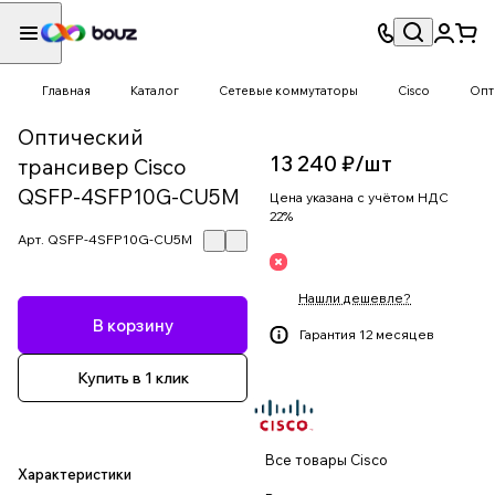
Главная
Каталог
Сетевые коммутаторы
Cisco
Опт
Оптический
13 240 ₽/
шт
трансивер Cisco
QSFP-4SFP10G-CU5M
Цена указана с учётом НДС
22%
Арт.
QSFP-4SFP10G-CU5M
Нашли дешевле?
В корзину
Гарантия 12 месяцев
Купить в 1 клик
Все товары Cisco
Характеристики