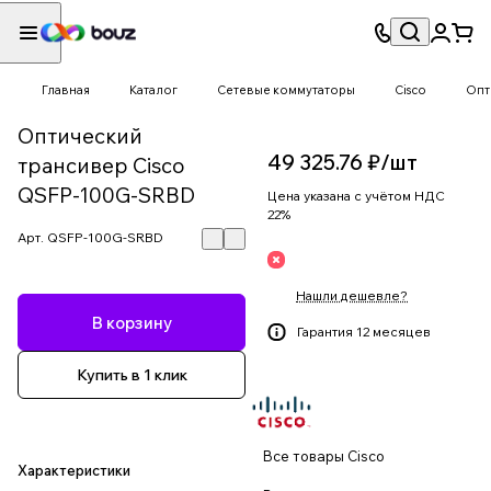
Главная
Каталог
Сетевые коммутаторы
Cisco
Опт
Оптический
49 325.76 ₽/
шт
трансивер Cisco
QSFP-100G-SRBD
Цена указана с учётом НДС
22%
Арт.
QSFP-100G-SRBD
Нашли дешевле?
В корзину
Гарантия 12 месяцев
Купить в 1 клик
Все товары Cisco
Характеристики