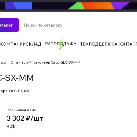
sa
аталог
РАСПРОДАЖА
 КОМПАНИИ
СКЛАД
ТЕХПОДДЕРЖКА
КОНТАК
isco
Оптический трансивер Cisco GLC-SX-MM
LC-SX-MM
Арт.
GLC-SX-MM
Розничная цена
3 302 ₽/
шт
40$