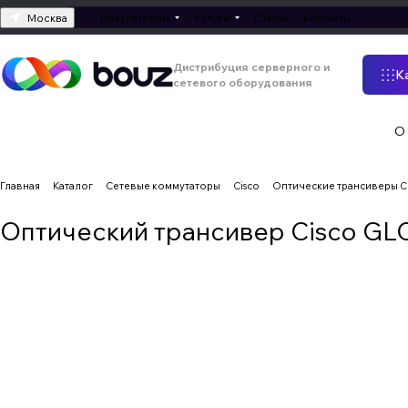
Москва
Покупателям
Услуги
Статьи
Контакты
Дистрибуция серверного и
К
сетевого оборудования
О
Главная
Каталог
Сетевые коммутаторы
Cisco
Оптические трансиверы C
Оптический трансивер Cisco G