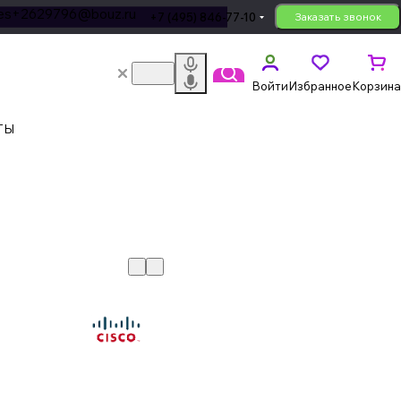
les+2629796@bouz.ru
+7 (495) 846-77-10
Заказать звонок
Войти
Избранное
Корзина
ТЫ