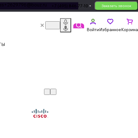
les+2629796@bouz.ru
+7 (495) 846-77-10
Заказать звонок
Войти
Избранное
Корзина
ТЫ