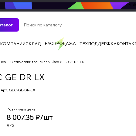
sa
аталог
РАСПРОДАЖА
 КОМПАНИИ
СКЛАД
ТЕХПОДДЕРЖКА
КОНТАК
isco
Оптический трансивер Cisco GLC-GE-DR-LX
C-GE-DR-LX
Арт.
GLC-GE-DR-LX
Розничная цена
8 007.35 ₽/
шт
97$