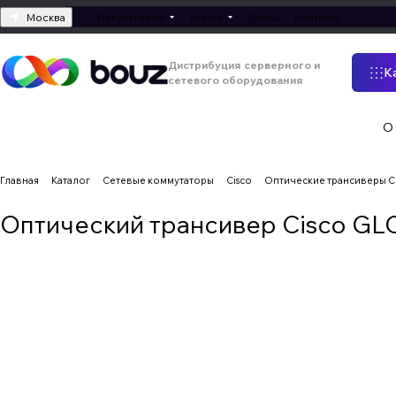
Москва
Покупателям
Услуги
Статьи
Контакты
Дистрибуция серверного и
К
сетевого оборудования
О
Главная
Каталог
Сетевые коммутаторы
Cisco
Оптические трансиверы C
Оптический трансивер Cisco GL