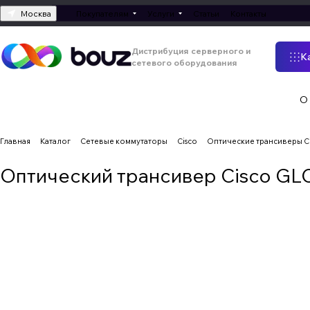
Москва
Покупателям
Услуги
Статьи
Контакты
Дистрибуция серверного и
К
сетевого оборудования
О
Главная
Каталог
Сетевые коммутаторы
Cisco
Оптические трансиверы C
Оптический трансивер Cisco GL