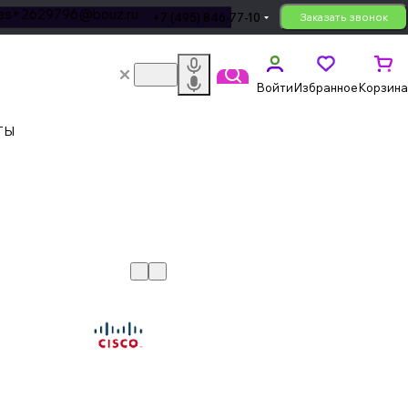
les+2629796@bouz.ru
+7 (495) 846-77-10
Заказать звонок
Войти
Избранное
Корзина
ТЫ