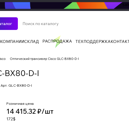
sa
аталог
РАСПРОДАЖА
 КОМПАНИИ
СКЛАД
ТЕХПОДДЕРЖКА
КОНТАК
isco
Оптический трансивер Cisco GLC-BX80-D-I
C-BX80-D-I
Арт.
GLC-BX80-D-I
Розничная цена
14 415.32 ₽/
шт
172$