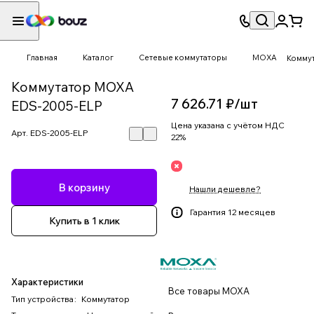
Главная
Каталог
Сетевые коммутаторы
MOXA
Комму
Коммутатор MOXA
7 626.71 ₽/
шт
EDS-2005-ELP
Цена указана с учётом НДС
Арт.
EDS-2005-ELP
22%
В корзину
Нашли дешевле?
Гарантия 12 месяцев
Купить в 1 клик
Характеристики
Все товары MOXA
Тип устройства
:
Коммутатор