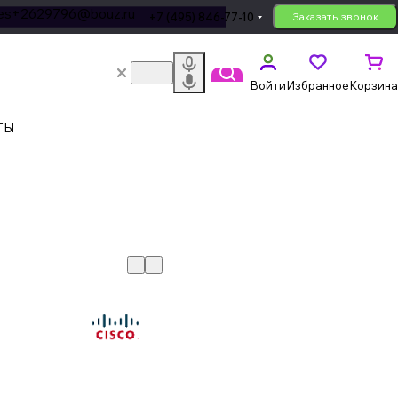
les+2629796@bouz.ru
+7 (495) 846-77-10
Заказать звонок
Войти
Избранное
Корзина
ТЫ