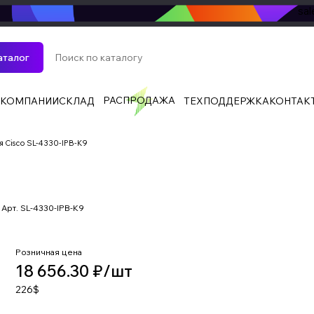
sa
аталог
РАСПРОДАЖА
 КОМПАНИИ
СКЛАД
ТЕХПОДДЕРЖКА
КОНТАК
 Cisco SL-4330-IPB-K9
Арт.
SL-4330-IPB-K9
Розничная цена
18 656.30 ₽/
шт
226$