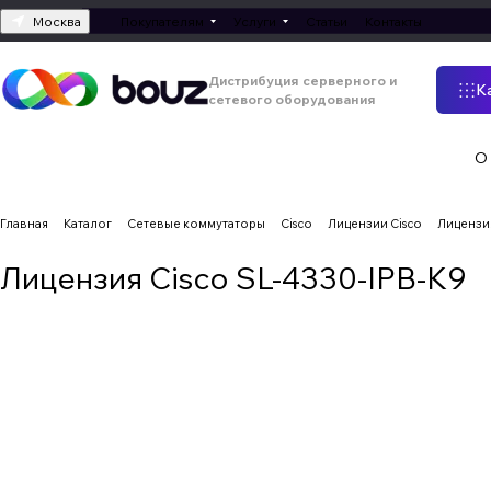
Москва
Покупателям
Услуги
Статьи
Контакты
Дистрибуция серверного и
К
сетевого оборудования
О
Главная
Каталог
Сетевые коммутаторы
Cisco
Лицензии Cisco
Лицензия
Лицензия Cisco SL-4330-IPB-K9